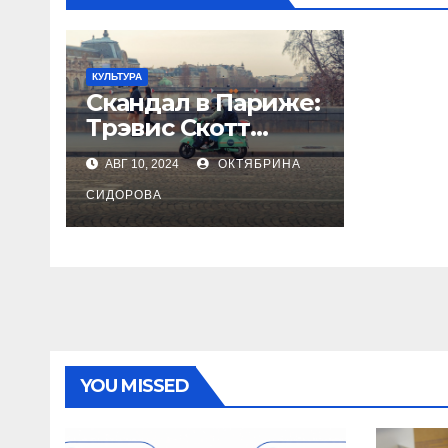
КУЛЬТУРА
Скандал в Париже:
Трэвис Скотт
устроил драку с
АВГ 10, 2024
ОКТЯБРИНА
собственным
телохранителем
СИДОРОВА
YOU MISSED