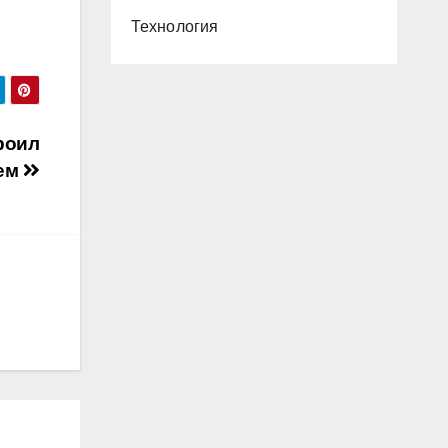
Технология
роил
лем