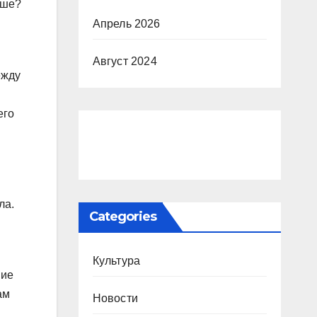
ьше?
Апрель 2026
Август 2024
ежду
его
ла.
Categories
Культура
ние
ам
Новости