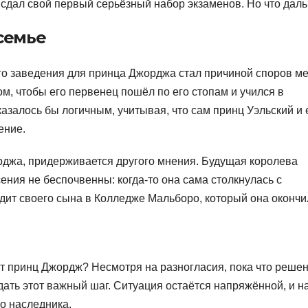
сдал свой первый серьёзный набор экзаменов. Но что дал
семье
го заведения для принца Джорджа стал причиной споров м
м, чтобы его первенец пошёл по его стопам и учился в
залось бы логичным, учитывая, что сам принц Уэльский и 
ение.
орджа, придерживается другого мнения. Будущая королева
ения не беспочвенны: когда-то она сама столкнулась с
дит своего сына в Колледже Мальборо, который она окончи
пит принц Джордж? Несмотря на разногласия, пока что реше
ать этот важный шаг. Ситуация остаётся напряжённой, и н
го наследника.