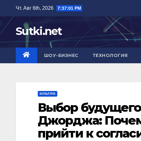
Перейти
Чт. Авг 6th, 2026
7:37:02 PM
к
содержимому
Sutki.net
ШОУ-БИЗНЕС
ТЕХНОЛОГИЯ
КУЛЬТУРА
Выбор будущего
Джорджа: Почем
прийти к соглас