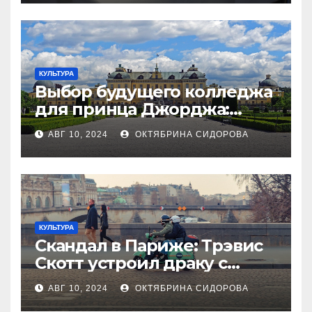
трудностями они
сталкиваются?
КУЛЬТУРА
Выбор будущего колледжа
для принца Джорджа:
Почему родители не могут
АВГ 10, 2024
ОКТЯБРИНА СИДОРОВА
прийти к согласию?
КУЛЬТУРА
Скандал в Париже: Трэвис
Скотт устроил драку с
собственным
АВГ 10, 2024
ОКТЯБРИНА СИДОРОВА
телохранителем