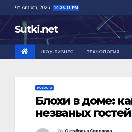
Перейти
Чт. Авг 6th, 2026
10:38:12 PM
к
содержимому
Sutki.net
ШОУ-БИЗНЕС
ТЕХНОЛОГИЯ
НОВОСТИ
Блохи в доме: ка
незваных гостей
От
Октябрина Сидорова