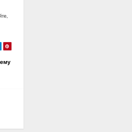
йте,
 ему