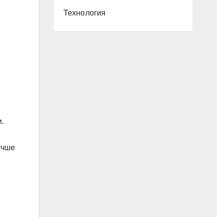
Технология
и.
учше