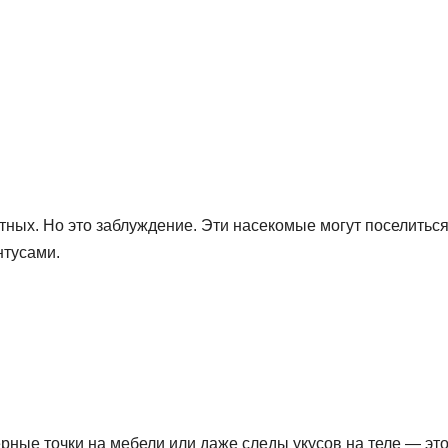
отных. Но это заблуждение. Эти насекомые могут поселиться
нтусами.
рные точки на мебели или даже следы укусов на теле — эт