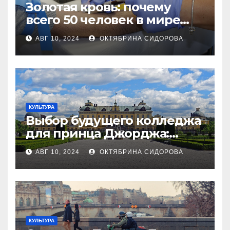
Золотая кровь: почему
всего 50 человек в мире
обладают самой редкой
АВГ 10, 2024
ОКТЯБРИНА СИДОРОВА
группой и с какими
трудностями они
сталкиваются?
КУЛЬТУРА
Выбор будущего колледжа
для принца Джорджа:
Почему родители не могут
АВГ 10, 2024
ОКТЯБРИНА СИДОРОВА
прийти к согласию?
КУЛЬТУРА