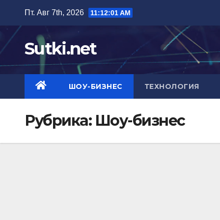
Перейти
Пт. Авг 7th, 2026
11:12:01 AM
к
содержимому
Sutki.net
ШОУ-БИЗНЕС
ТЕХНОЛОГИЯ
Рубрика:
Шоу-бизнес