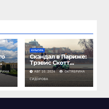
КУЛЬТУРА
го
Скандал в Париже:
Трэвис Скотт
жа:
устроил драку с
РИНА
АВГ 10, 2024
ОКТЯБРИНА
ели
собственным
и к
телохранителем
СИДОРОВА